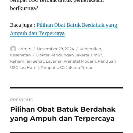
tempat USG terbaik untuk pemeriksaan
berikutnya?
Baca juga :
Pilihan Obat Batuk Berdahak yang
Ampuh dan Terpercaya
Author
Posted
Categories
admin
November 28, 2024
Kehamilan
,
on
Tags
Kesehatan
Dokter Kandungan Jakarta Timur
,
Kehamilan Sehat
,
Layanan Prenatal Modern
,
Panduan
USG Ibu Hamil
,
Tempat USG Jakarta Timur
Navigasi
PREVIOUS
pos
Pilihan Obat Batuk Berdahak
Previous
post:
yang Ampuh dan Terpercaya