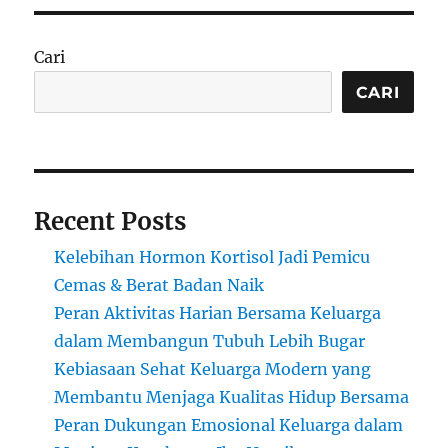
Cari
CARI
Recent Posts
Kelebihan Hormon Kortisol Jadi Pemicu
Cemas & Berat Badan Naik
Peran Aktivitas Harian Bersama Keluarga
dalam Membangun Tubuh Lebih Bugar
Kebiasaan Sehat Keluarga Modern yang
Membantu Menjaga Kualitas Hidup Bersama
Peran Dukungan Emosional Keluarga dalam