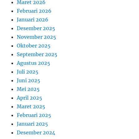
Maret 2026
Februari 2026
Januari 2026
Desember 2025
November 2025
Oktober 2025
September 2025
Agustus 2025
Juli 2025
Juni 2025
Mei 2025
April 2025
Maret 2025
Februari 2025
Januari 2025
Desember 2024