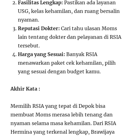
Fasilitas Lengkap:
Pastikan ada layanan
USG, kelas kehamilan, dan ruang bersalin
nyaman.
Reputasi Dokter:
Cari tahu ulasan Moms
lain tentang dokter dan pelayanan di RSIA
tersebut.
Harga yang Sesuai:
Banyak RSIA
menawarkan paket cek kehamilan, pilih
yang sesuai dengan budget kamu.
Akhir Kata :
Memilih RSIA yang tepat di Depok bisa
membuat Moms merasa lebih tenang dan
nyaman selama masa kehamilan. Dari RSIA
Hermina yang terkenal lengkap, Brawijaya