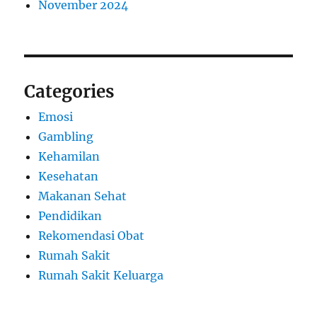
November 2024
Categories
Emosi
Gambling
Kehamilan
Kesehatan
Makanan Sehat
Pendidikan
Rekomendasi Obat
Rumah Sakit
Rumah Sakit Keluarga