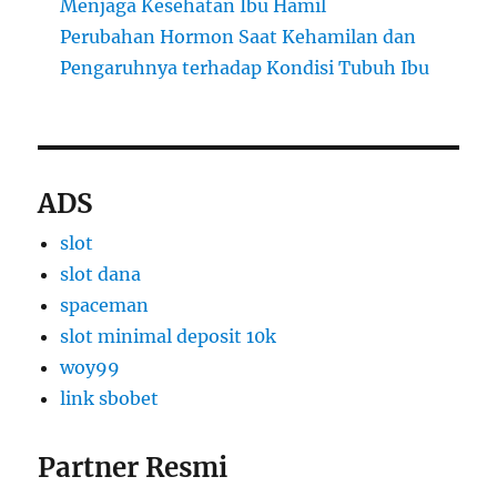
Menjaga Kesehatan Ibu Hamil
Perubahan Hormon Saat Kehamilan dan
Pengaruhnya terhadap Kondisi Tubuh Ibu
ADS
slot
slot dana
spaceman
slot minimal deposit 10k
woy99
link sbobet
Partner Resmi