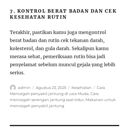
7. KONTROL BERAT BADAN DAN CEK
KESEHATAN RUTIN
Terakhir, pastikan kamu juga mengontrol
berat badan dan rutin cek tekanan darah,
kolesterol, dan gula darah. Sekalipun kamu
merasa sehat, pemeriksaan rutin bisa jadi
penyelamat sebelum muncul gejala yang lebih
serius.
Author
Posted
Categories
Tags
admin
Agustus 23, 2025
Kesehatan
Cara
on
Mencegah penyakit jantung di usia Muda
,
Cara
mencegah serangan jantung saat tidur
,
Makanan untuk
mencegah penyakit jantung