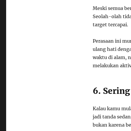
Meski semua berj
Seolah-olah ti
target tercapai.
Perasaan ini mu
ulang hati deng
waktu di alam, 
melakukan aktivi
6. Serin
Kalau kamu mula
jadi tanda seda
bukan karena ben