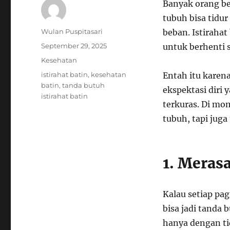
Banyak orang ber
tubuh bisa tidu
Author
Wulan Puspitasari
beban. Istirahat
Posted
September 29, 2025
untuk berhenti s
on
Categories
Kesehatan
Tags
istirahat batin
,
kesehatan
Entah itu karen
batin
,
tanda butuh
ekspektasi diri 
istirahat batin
terkuras. Di mo
tubuh, tapi juga
1. Meras
Kalau setiap pag
bisa jadi tanda b
hanya dengan ti