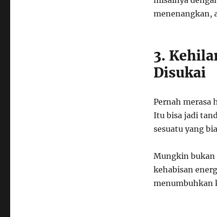
misalnya denga
menenangkan, at
3. Kehil
Disukai
Pernah merasa h
Itu bisa jadi ta
sesuatu yang bi
Mungkin bukan 
kehabisan energi
menumbuhkan ke