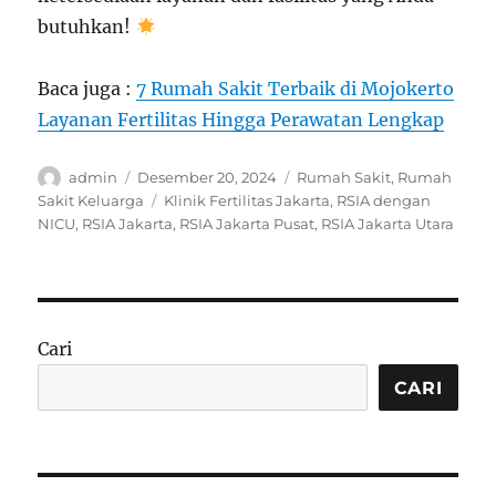
butuhkan!
Baca juga :
7 Rumah Sakit Terbaik di Mojokerto
Layanan Fertilitas Hingga Perawatan Lengkap
Author
Posted
Categories
admin
Desember 20, 2024
Rumah Sakit
,
Rumah
on
Tags
Sakit Keluarga
Klinik Fertilitas Jakarta
,
RSIA dengan
NICU
,
RSIA Jakarta
,
RSIA Jakarta Pusat
,
RSIA Jakarta Utara
Cari
CARI