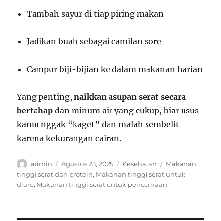
Tambah sayur di tiap piring makan
Jadikan buah sebagai camilan sore
Campur biji-bijian ke dalam makanan harian
Yang penting,
naikkan asupan serat secara
bertahap
dan minum air yang cukup, biar usus
kamu nggak “kaget” dan malah sembelit
karena kekurangan cairan.
Author
Posted
Categories
Tags
admin
Agustus 23, 2025
Kesehatan
Makanan
on
tinggi serat dan protein
,
Makanan tinggi serat untuk
diare
,
Makanan tinggi serat untuk pencernaan