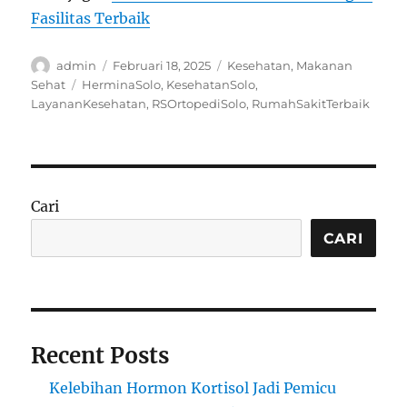
Fasilitas Terbaik
Author
Posted
Categories
admin
Februari 18, 2025
Kesehatan
,
Makanan
on
Tags
Sehat
HerminaSolo
,
KesehatanSolo
,
LayananKesehatan
,
RSOrtopediSolo
,
RumahSakitTerbaik
Cari
CARI
Recent Posts
Kelebihan Hormon Kortisol Jadi Pemicu