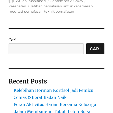
Author
Posted
Categories
Wulan Puspitasari
September 29, 2025
on
Tags
Kesehatan
latihan pernafasan untuk kecemasan
,
meditasi pernafasan
,
teknik pernafasan
Cari
CARI
Recent Posts
Kelebihan Hormon Kortisol Jadi Pemicu
Cemas & Berat Badan Naik
Peran Aktivitas Harian Bersama Keluarga
dalam Membangun Tubuh Lebih Bugar