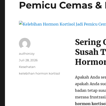
Pemicu Cemas & 
Sering 
Susah 
Author
authorcoy
Hormon 
Posted
Juli 28, 2026
on
Categories
Kesehatan
Tags
kelebihan hormon kortisol
Apakah Anda ser
apakah Anda sud
badan tetap sus
merasa frustrasi
hormon kortiso