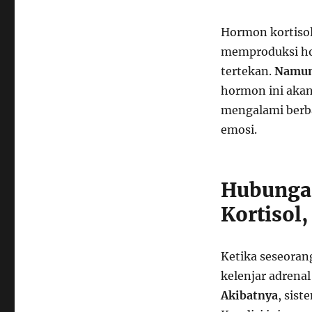
Hormon kortisol
memproduksi ho
tertekan.
Namu
hormon ini akan
mengalami berb
emosi.
Hubunga
Kortisol
Ketika seseoran
kelenjar adrena
Akibatnya
, sist