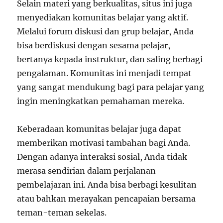
Selain materi yang berkualitas, situs ini juga
menyediakan komunitas belajar yang aktif.
Melalui forum diskusi dan grup belajar, Anda
bisa berdiskusi dengan sesama pelajar,
bertanya kepada instruktur, dan saling berbagi
pengalaman. Komunitas ini menjadi tempat
yang sangat mendukung bagi para pelajar yang
ingin meningkatkan pemahaman mereka.
Keberadaan komunitas belajar juga dapat
memberikan motivasi tambahan bagi Anda.
Dengan adanya interaksi sosial, Anda tidak
merasa sendirian dalam perjalanan
pembelajaran ini. Anda bisa berbagi kesulitan
atau bahkan merayakan pencapaian bersama
teman-teman sekelas.