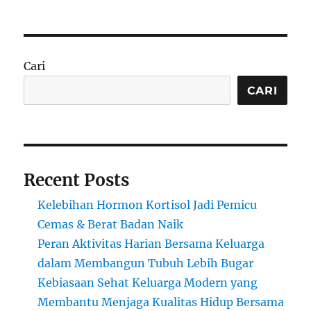
Cari
CARI
Recent Posts
Kelebihan Hormon Kortisol Jadi Pemicu
Cemas & Berat Badan Naik
Peran Aktivitas Harian Bersama Keluarga
dalam Membangun Tubuh Lebih Bugar
Kebiasaan Sehat Keluarga Modern yang
Membantu Menjaga Kualitas Hidup Bersama