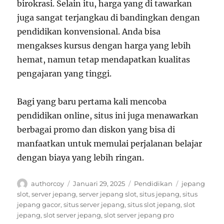
birokrasi. Selain itu, harga yang di tawarkan
juga sangat terjangkau di bandingkan dengan
pendidikan konvensional. Anda bisa
mengakses kursus dengan harga yang lebih
hemat, namun tetap mendapatkan kualitas
pengajaran yang tinggi.
Bagi yang baru pertama kali mencoba
pendidikan online, situs ini juga menawarkan
berbagai promo dan diskon yang bisa di
manfaatkan untuk memulai perjalanan belajar
dengan biaya yang lebih ringan.
Author
Posted
Categories
Tags
authorcoy
Januari 29, 2025
Pendidikan
jepang
on
slot
,
server jepang
,
server jepang slot
,
situs jepang
,
situs
jepang gacor
,
situs server jepang
,
situs slot jepang
,
slot
jepang
,
slot server jepang
,
slot server jepang pro