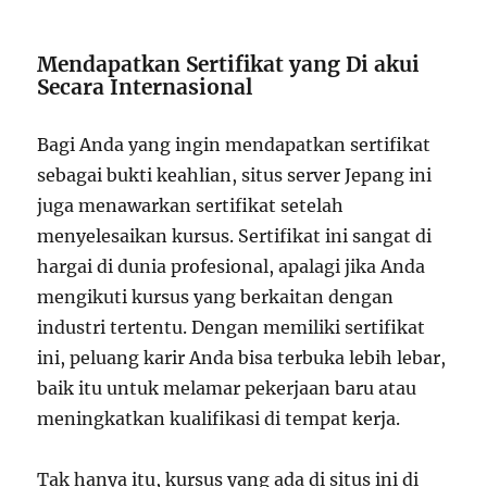
Mendapatkan Sertifikat yang Di akui
Secara Internasional
Bagi Anda yang ingin mendapatkan sertifikat
sebagai bukti keahlian, situs server Jepang ini
juga menawarkan sertifikat setelah
menyelesaikan kursus. Sertifikat ini sangat di
hargai di dunia profesional, apalagi jika Anda
mengikuti kursus yang berkaitan dengan
industri tertentu. Dengan memiliki sertifikat
ini, peluang karir Anda bisa terbuka lebih lebar,
baik itu untuk melamar pekerjaan baru atau
meningkatkan kualifikasi di tempat kerja.
Tak hanya itu, kursus yang ada di situs ini di