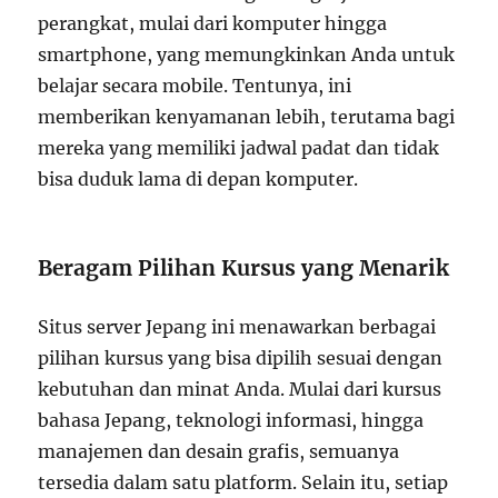
perangkat, mulai dari komputer hingga
smartphone, yang memungkinkan Anda untuk
belajar secara mobile. Tentunya, ini
memberikan kenyamanan lebih, terutama bagi
mereka yang memiliki jadwal padat dan tidak
bisa duduk lama di depan komputer.
Beragam Pilihan Kursus yang Menarik
Situs server Jepang ini menawarkan berbagai
pilihan kursus yang bisa dipilih sesuai dengan
kebutuhan dan minat Anda. Mulai dari kursus
bahasa Jepang, teknologi informasi, hingga
manajemen dan desain grafis, semuanya
tersedia dalam satu platform. Selain itu, setiap