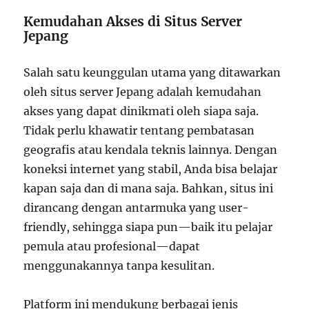
Kemudahan Akses di Situs Server
Jepang
Salah satu keunggulan utama yang ditawarkan
oleh situs server Jepang adalah kemudahan
akses yang dapat dinikmati oleh siapa saja.
Tidak perlu khawatir tentang pembatasan
geografis atau kendala teknis lainnya. Dengan
koneksi internet yang stabil, Anda bisa belajar
kapan saja dan di mana saja. Bahkan, situs ini
dirancang dengan antarmuka yang user-
friendly, sehingga siapa pun—baik itu pelajar
pemula atau profesional—dapat
menggunakannya tanpa kesulitan.
Platform ini mendukung berbagai jenis