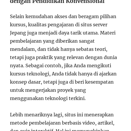
dengan Pendidikan Konvensional
Selain kemudahan akses dan beragam pilihan
kursus, kualitas pengajaran di situs server
Jepang juga menjadi daya tarik utama. Materi
pembelajaran yang diberikan sangat
mendalam, dan tidak hanya sebatas teori,
tetapi juga praktik yang relevan dengan dunia
nyata. Sebagai contoh, jika Anda mengikuti
kursus teknologi, Anda tidak hanya di ajarkan
konsep dasar, tetapi juga di beri kesempatan
untuk mengerjakan proyek yang
menggunakan teknologi terkini.
Lebih menariknya lagi, situs ini menerapkan
metode pembelajaran berbasis video, artikel,