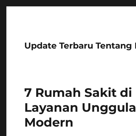
Update Terbaru Tentang
7 Rumah Sakit d
Layanan Unggulan
Modern