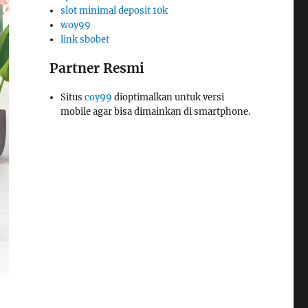
slot minimal deposit 10k
woy99
link sbobet
Partner Resmi
Situs
coy99
dioptimalkan untuk versi
mobile agar bisa dimainkan di smartphone.