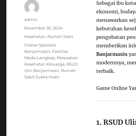
Sebagai ibu kot
ekonomi, budaya,
Author
admin
menawarkan seju
Posted
November 30, 2024
kebutuhan keseh
on
Categories
Kesehatan
,
Rumah Sakit
pengobatan penya
Tags
Dokter Spesialis
memberikan inf
Banjarmasin
,
Fasilitas
Banjarmasin
yan
Medis Lengkap
,
Perawatan
modernnya, mem
Kesehatan Keluarga
,
RSUD
Ulin Banjarmasin
,
Rumah
terbaik.
Sakit Suaka Insan
Game Online Yan
1. RSUD Ul