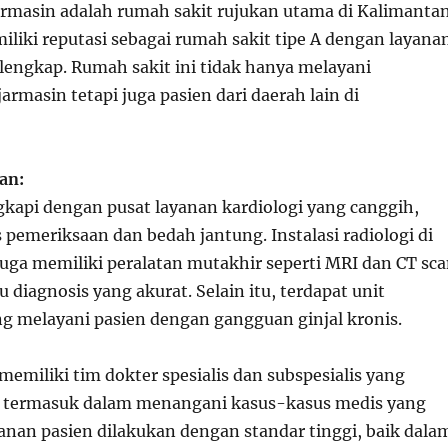
rmasin adalah rumah sakit rujukan utama di Kalimanta
iliki reputasi sebagai rumah sakit tipe A dengan layana
lengkap. Rumah sakit ini tidak hanya melayani
rmasin tetapi juga pasien dari daerah lain di
an:
gkapi dengan pusat layanan kardiologi yang canggih,
as pemeriksaan dan bedah jantung. Instalasi radiologi di
juga memiliki peralatan mutakhir seperti MRI dan CT sc
iagnosis yang akurat. Selain itu, terdapat unit
ng melayani pasien dengan gangguan ginjal kronis.
memiliki tim dokter spesialis dan subspesialis yang
 termasuk dalam menangani kasus-kasus medis yang
anan pasien dilakukan dengan standar tinggi, baik dala