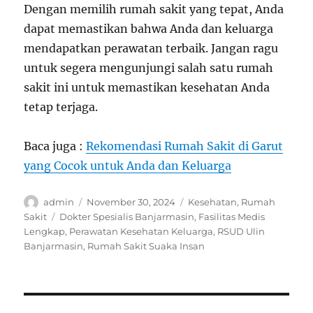
Dengan memilih rumah sakit yang tepat, Anda
dapat memastikan bahwa Anda dan keluarga
mendapatkan perawatan terbaik. Jangan ragu
untuk segera mengunjungi salah satu rumah
sakit ini untuk memastikan kesehatan Anda
tetap terjaga.
Baca juga :
Rekomendasi Rumah Sakit di Garut
yang Cocok untuk Anda dan Keluarga
Author
Posted
Categories
admin
November 30, 2024
Kesehatan
,
Rumah
on
Tags
Sakit
Dokter Spesialis Banjarmasin
,
Fasilitas Medis
Lengkap
,
Perawatan Kesehatan Keluarga
,
RSUD Ulin
Banjarmasin
,
Rumah Sakit Suaka Insan